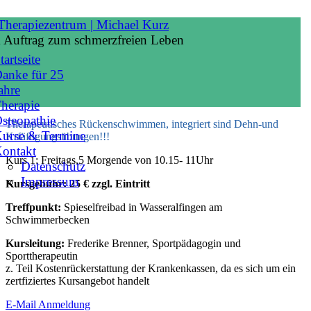
Therapeutisches Rückenschwimmen
 Auftrag zum schmerzfreien Leben
Kursangebot im Sommer: Beginn: 1.Schulwoche nach den
tartseite
Pfingstferien
anke für 25
ahre
Therapeutisches Rückenschwimmen
herapie
steopathie
Therapeutisches Rückenschwimmen, integriert sind Dehn-und
urse & Termine
Krfäftigungsübungen!!!
ontakt
Kurs 1: Freitags,5 Morgende von 10.15- 11Uhr
Datenschutz
Impressum
Kursgebühr: 25 € zzgl. Eintritt
Treffpunkt:
Spieselfreibad in Wasseralfingen am
Schwimmerbecken
Kursleitung:
Frederike Brenner, Sportpädagogin und
Sporttherapeutin
z. Teil Kostenrückerstattung der Krankenkassen, da es sich um ein
zertfiziertes Kursangebot handelt
E-Mail Anmeldung